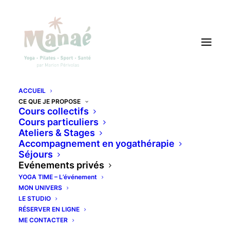
ACCUEIL
CE QUE JE PROPOSE
ÉVÉNEMENTS PRIVÉS
Cours collectifs
Cours particuliers
Ateliers & Stages
Accompagnement en yogathérapie
Séjours
Evénements privés
Vous souhaitez organiser un
YOGA TIME – L’événement
événement pour une journée spéciale
MON UNIVERS
ou tout simplement pour le plaisir,
LE STUDIO
regardez les propositions suivantes !
RÉSERVER EN LIGNE
ME CONTACTER
Pour un enterrement de vie de jeune fille, ou